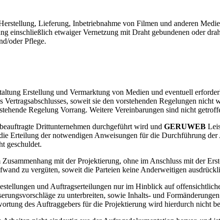
g Herstellung, Lieferung, Inbetriebnahme von Filmen und anderen Medien
g einschließlich etwaiger Vernetzung mit Draht gebundenen oder draht
und/oder Pflege.
altung Erstellung und Vermarktung von Medien und eventuell erforder
s Vertragsabschlusses, soweit sie den vorstehenden Regelungen nicht 
rstehende Regelung Vorrang. Weitere Vereinbarungen sind nicht getrof
beauftragte Drittunternehmen durchgeführt wird und
GERUWEB
Lei
 die Erteilung der notwendigen Anweisungen für die Durchführung der
ht geschuldet.
Zusammenhang mit der Projektierung, ohne im Anschluss mit der Erstel
wand zu vergüten, soweit die Parteien keine Anderweitigen ausdrückl
stellungen und Auftragserteilungen nur im Hinblick auf offensichtlich
erungsvorschläge zu unterbreiten, sowie Inhalts- und Formänderungen 
ortung des Auftraggebers für die Projektierung wird hierdurch nicht be