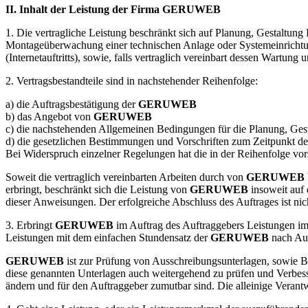
II. Inhalt der Leistung der Firma
GERUWEB
1. Die vertragliche Leistung beschränkt sich auf Planung, Gestaltun
Montageüberwachung einer technischen Anlage oder Systemeinrichtun
(Internetauftritts), sowie, falls vertraglich vereinbart dessen Wartung 
2. Vertragsbestandteile sind in nachstehender Reihenfolge:
a) die Auftragsbestätigung der
GERUWEB
b) das Angebot von
GERUWEB
c) die nachstehenden Allgemeinen Bedingungen für die Planung, Gest
d) die gesetzlichen Bestimmungen und Vorschriften zum Zeitpunkt de
Bei Widerspruch einzelner Regelungen hat die in der Reihenfolge vo
Soweit die vertraglich vereinbarten Arbeiten durch von
GERUWEB
erbringt, beschränkt sich die Leistung von
GERUWEB
insoweit auf
dieser Anweisungen. Der erfolgreiche Abschluss des Auftrages ist nic
3. Erbringt
GERUWEB
im Auftrag des Auftraggebers Leistungen im 
Leistungen mit dem einfachen Stundensatz der
GERUWEB
nach Auf
GERUWEB
ist zur Prüfung von Ausschreibungsunterlagen, sowie Be
diese genannten Unterlagen auch weitergehend zu prüfen und Verbess
ändern und für den Auftraggeber zumutbar sind. Die alleinige Verantw