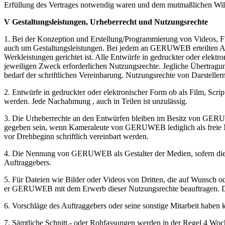
Erfüllung des Vertrages notwendig waren und dem mutmaßlichen Will
V Gestaltungsleistungen, Urheberrecht und Nutzungsrechte
1. Bei der Konzeption und Erstellung/Programmierung von Videos, Fi
auch um Gestaltungsleistungen. Bei jedem an
GERUWEB
erteilten 
Werkleistungen gerichtet ist. Alle Entwürfe in gedruckter oder elektr
jeweiligen Zweck erforderlichen Nutzungsrechte. Jegliche Übertragu
bedarf der schriftlichen Vereinbarung. Nutzungsrechte von Darstellern
2. Entwürfe in gedruckter oder elektronischer Form ob als Film, Scr
werden. Jede Nachahmung , auch in Teilen ist unzulässig.
3. Die Urheberrechte an den Entwürfen bleiben im Besitz von
GER
gegeben sein, wenn Kameraleute von
GERUWEB
lediglich als frei
vor Drehbeginn schriftlich vereinbart werden.
4. Die Nennung von
GERUWEB
als Gestalter der Medien, sofern die
Auftraggebers.
5. Für Dateien wie Bilder oder Videos von Dritten, die auf Wunsch o
er
GERUWEB
mit dem Erwerb dieser Nutzungsrechte beauftragen. 
6. Vorschläge des Auftraggebers oder seine sonstige Mitarbeit haben
7. Sämtliche Schnitt,- oder Rohfassungen werden in der Regel 4 Woch