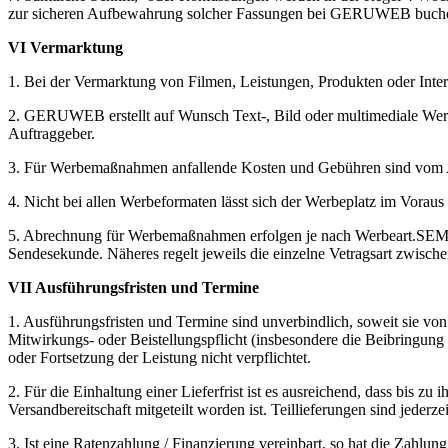
zur sicheren Aufbewahrung solcher Fassungen bei
GERUWEB
buche
VI Vermarktung
1. Bei der Vermarktung von Filmen, Leistungen, Produkten oder Inte
2.
GERUWEB
erstellt auf Wunsch Text-, Bild oder multimediale W
Auftraggeber.
3. Für Werbemaßnahmen anfallende Kosten und Gebühren sind vom Auft
4. Nicht bei allen Werbeformaten lässt sich der Werbeplatz im Vora
5. Abrechnung für Werbemaßnahmen erfolgen je nach Werbeart.SEM wi
Sendesekunde. Näheres regelt jeweils die einzelne Vetragsart zwisch
VII
Ausführungsfristen und Termine
1. Ausführungsfristen und Termine sind unverbindlich, soweit sie von
Mitwirkungs- oder Beistellungspflicht (insbesondere die Beibringung 
oder Fortsetzung der Leistung nicht verpflichtet.
2. Für die Einhaltung einer Lieferfrist ist es ausreichend, dass bis zu
Versandbereitschaft mitgeteilt worden ist. Teillieferungen sind jederzei
3. Ist eine Ratenzahlung / Finanzierung vereinbart, so hat die Zahlun