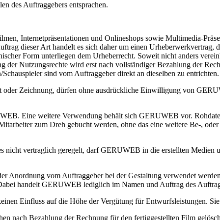
en des Auftraggebers entsprachen.
lmen, Internetpräsentationen und Onlineshops sowie Multimedia-Präsen
Auftrag dieser Art handelt es sich daher um einen Urheberwerkvertrag
onischer Form unterliegen dem Urheberrecht. Soweit nicht anders verein
ng der Nutzungsrechte wird erst nach vollständiger Bezahlung der Rec
/Schauspieler sind vom Auftraggeber direkt an dieselben zu entrichten.
ipt oder Zeichnung, dürfen ohne ausdrückliche Einwilligung von
GERU
UWEB
. Eine weitere Verwendung behält sich
GERUWEB
vor. Rohdate
e Mitarbeiter zum Dreh gebucht werden, ohne das eine weitere Be-, ode
s nicht vertraglich geregelt, darf
GERUWEB
in die erstellten Medien 
der Anordnung vom Auftraggeber bei der Gestaltung verwendet werden, 
Dabei handelt
GERUWEB
lediglich im Namen und Auftrag des Auftra
 keinen Einfluss auf die Höhe der Vergütung für Entwurfsleistungen. Si
en nach Bezahlung der Rechnung für den fertiggestellten Film gelöscht