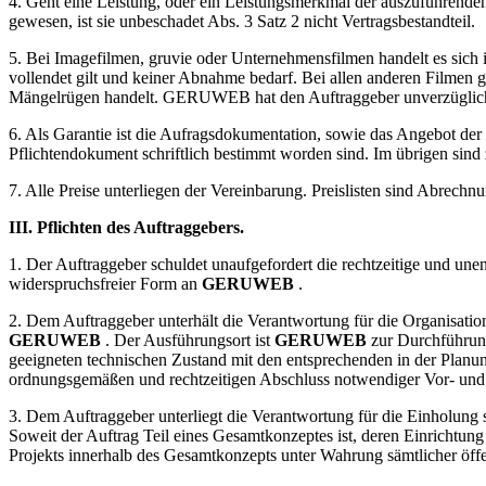
4. Geht eine Leistung, oder ein Leistungsmerkmal der auszuführenden 
gewesen, ist sie unbeschadet Abs. 3 Satz 2 nicht Vertragsbestandteil.
5. Bei Imagefilmen, gruvie oder Unternehmensfilmen handelt es sich i
vollendet gilt und keiner Abnahme bedarf. Bei allen anderen Filmen 
Mängelrügen handelt.
GERUWEB
hat den Auftraggeber unverzüglich
6. Als Garantie ist die Aufragsdokumentation, sowie das Angebot der
Pflichtendokument schriftlich bestimmt worden sind. Im übrigen si
7. Alle Preise unterliegen der Vereinbarung. Preislisten sind Abrechn
III
. Pflichten des Auftraggebers.
1. Der Auftraggeber schuldet unaufgefordert die rechtzeitige und une
widerspruchsfreier Form an
GERUWEB
.
2. Dem Auftraggeber unterhält die Verantwortung für die Organisatio
GERUWEB
. Der Ausführungsort ist
GERUWEB
zur Durchführung
geeigneten technischen Zustand mit den entsprechenden in der Planun
ordnungsgemäßen und rechtzeitigen Abschluss notwendiger Vor- und
3. Dem Auftraggeber unterliegt die Verantwortung für die Einholung 
Soweit der Auftrag Teil eines Gesamtkonzeptes ist, deren Einrichtung
Projekts innerhalb des Gesamtkonzepts unter Wahrung sämtlicher öffen