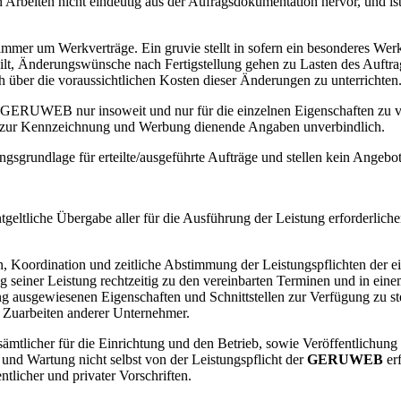
Arbeiten nicht eindeutig aus der Aufragsdokumentation hervor, und ist
mmer um Werkverträge. Ein gruvie stellt in sofern ein besonderes Werk 
gilt, Änderungswünsche nach Fertigstellung gehen zu Lasten des Auftra
 über die voraussichtlichen Kosten dieser Änderungen zu unterrichten
GERUWEB
nur insoweit und nur für die einzelnen Eigenschaften zu v
nd zur Kennzeichnung und Werbung dienende Angaben unverbindlich.
ungsgrundlage für erteilte/ausgeführte Aufträge und stellen kein Angeb
ntgeltliche Übergabe aller für die Ausführung der Leistung erforderlic
n, Koordination und zeitliche Abstimmung der Leistungspflichten der e
 seiner Leistung rechtzeitig zu den vereinbarten Terminen und in einem
g ausgewiesenen Eigenschaften und Schnittstellen zur Verfügung zu ste
 Zuarbeiten anderer Unternehmer.
sämtlicher für die Einrichtung und den Betrieb, sowie Veröffentlichun
 und Wartung nicht selbst von der Leistungspflicht der
GERUWEB
erf
tlicher und privater Vorschriften.