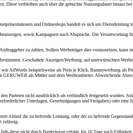
n. Diese verbleiben auch über die gebuchte Nutzungsdauer hinaus be
rnetpräsentationen und Onlineshops handelt es sich um Dienstleistung
erbeanzeigen, sowie Kampagnen nach Absprache. Die Verantwortung für
raggeber zu zahlen. Sollten Werbeträger dies voraussetzen, kann im E
us bestimmen. Geschaltete Anzeigen/Werbung, auf unerwünschten Werbep
e AdWords beispielsweise als Preis je Klick, Bannerwerbung als Pre
en
GERUWEB
als Mittler und dem Werbeanbieter. Abweichende Abrec
 den Parteien nicht ausdrücklich als verbindlich festgesetzt wurden. S
erforderlicher Unterlagen, Genehmigungen und Freigaben) oder eine fäl
 ihrem Ablauf die zu liefernde Leistung, oder der zu liefernde Gegenstand
t zulässig.
g falls diese nicht durch Bankeinzug erfolgt, bis 10 Tage nach Fälligk