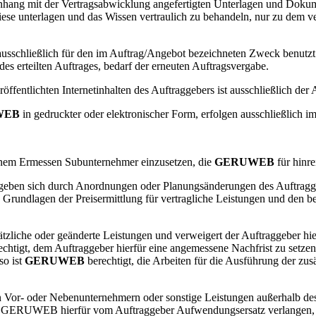
nhang mit der Vertragsabwicklung angefertigten Unterlagen und Doku
diese unterlagen und das Wissen vertraulich zu behandeln, nur zu dem v
ausschließlich für den im Auftrag/Angebot bezeichneten Zweck benut
des erteilten Auftrages, bedarf der erneuten Auftragsvergabe.
öffentlichten Internetinhalten des Auftraggebers ist ausschließlich der
WEB
in gedruckter oder elektronischer Form, erfolgen ausschließlich 
igenem Ermessen Subunternehmer einzusetzen, die
GERUWEB
für hinre
 ergeben sich durch Anordnungen oder Planungsänderungen des Auftrag
Grundlagen der Preisermittlung für vertragliche Leistungen und den be
ätzliche oder geänderte Leistungen und verweigert der Auftraggeber hi
chtigt, dem Auftraggeber hierfür eine angemessene Nachfrist zu setze
so ist
GERUWEB
berechtigt, die Arbeiten für die Ausführung der zu
Vor- oder Nebenunternehmern oder sonstige Leistungen außerhalb des v
n
GERUWEB
hierfür vom Auftraggeber Aufwendungsersatz verlangen, 